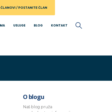
ČLANOVI / POSTANITE ČLAN
AMA
USLUGE
BLOG
KONTAKT
O blogu
Naš blog pruža