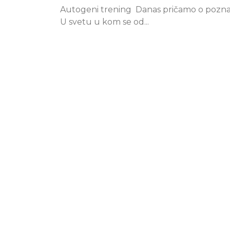
Autogeni trening Danas pričamo o poznato
U svetu u kom se od...