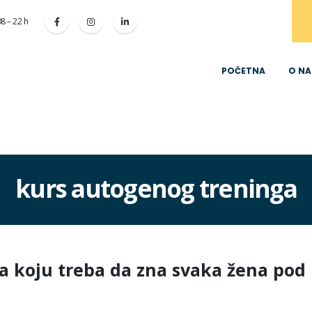
8 – 22 h
POČETNA
O N
kurs autogenog treninga
a koju treba da zna svaka žena pod