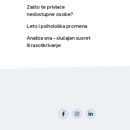
Zašto te privlače
nedostupne osobe?
Leto i psihološka promena
Analiza sna – slučajan susret
ili razotkrivanje