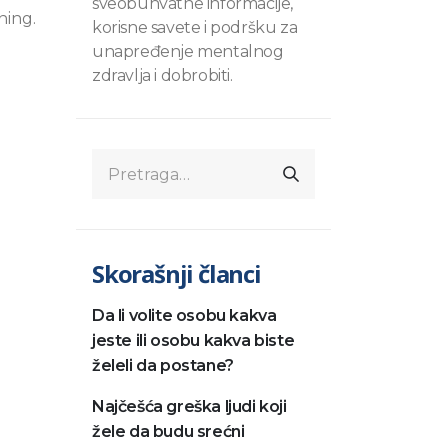
sveobuhvatne informacije,
ning.
korisne savete i podršku za
unapređenje mentalnog
zdravlja i dobrobiti.
Skorašnji članci
Da li volite osobu kakva
jeste ili osobu kakva biste
želeli da postane?
Najčešća greška ljudi koji
žele da budu srećni