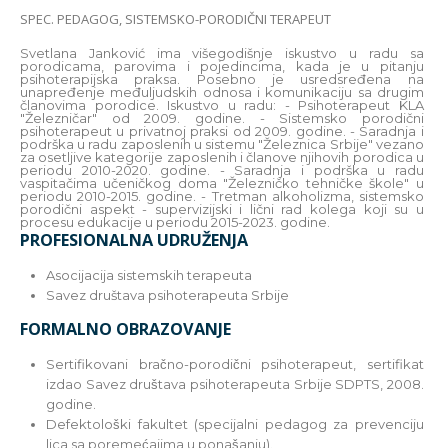
SPEC. PEDAGOG, SISTEMSKO-PORODIČNI TERAPEUT
Svetlana Janković ima višegodišnje iskustvo u radu sa
porodicama, parovima i pojedincima, kada je u pitanju
psihoterapijska praksa. Posebno je usredsređena na
unapređenje međuljudskih odnosa i komunikaciju sa drugim
članovima porodice. Iskustvo u radu: - Psihoterapeut KLA
"Železničar" od 2009. godine. - Sistemsko porodični
psihoterapeut u privatnoj praksi od 2009. godine. - Saradnja i
podrška u radu zaposlenih u sistemu "Železnica Srbije" vezano
za osetljive kategorije zaposlenih i članove njihovih porodica u
periodu 2010-2020. godine. - Saradnja i podrška u radu
vaspitačima učeničkog doma "Železničko tehničke škole" u
periodu 2010-2015. godine. - Tretman alkoholizma, sistemsko
porodični aspekt - supervizijski i lični rad kolega koji su u
procesu edukacije u periodu 2015-2023. godine.
PROFESIONALNA UDRUŽENJA
Asocijacija sistemskih terapeuta
Savez društava psihoterapeuta Srbije
FORMALNO OBRAZOVANJE
Sertifikovani bračno-porodični psihoterapeut, sertifikat
izdao Savez društava psihoterapeuta Srbije SDPTS, 2008.
godine.
Defektološki fakultet (specijalni pedagog za prevenciju
lica sa poremećajima u ponašanju).