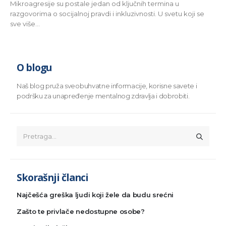
Mikroagresije su postale jedan od ključnih termina u
razgovorima o socijalnoj pravdi i inkluzivnosti. U svetu koji se
sve više...
O blogu
Naš blog pruža sveobuhvatne informacije, korisne savete i
podršku za unapređenje mentalnog zdravlja i dobrobiti.
Skorašnji članci
Najčešća greška ljudi koji žele da budu srećni
Zašto te privlače nedostupne osobe?