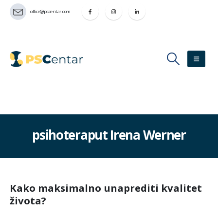
office@pscentar.com
psihoteraput Irena Werner
Kako maksimalno unaprediti kvalitet
života?