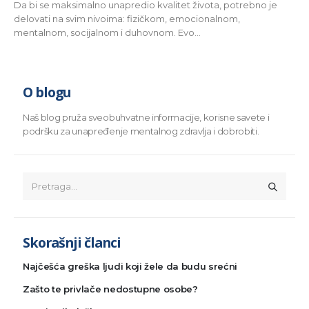
Da bi se maksimalno unapredio kvalitet života, potrebno je
delovati na svim nivoima: fizičkom, emocionalnom,
mentalnom, socijalnom i duhovnom. Evo...
O blogu
Naš blog pruža sveobuhvatne informacije, korisne savete i
podršku za unapređenje mentalnog zdravlja i dobrobiti.
Skorašnji članci
Najčešća greška ljudi koji žele da budu srećni
Zašto te privlače nedostupne osobe?