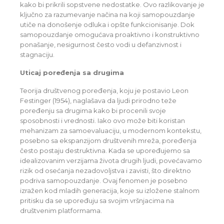
kako bi prikrili sopstvene nedostatke. Ovo razlikovanje je
ključno za razumevanje načina na koji samopouzdanje
utiče na donošenje odluka i opšte funkcionisanje. Dok
samopouzdanje omogućava proaktivno i konstruktivno
ponašanje, nesigurnost često vodi u defanzivnost i
stagnaciju.
Uticaj poređenja sa drugima
Teorija društvenog poređenja, koju je postavio Leon
Festinger (1954), naglašava da ljudi prirodno teže
poređenju sa drugima kako bi procenili svoje
sposobnosti i vrednosti. Iako ovo može biti koristan
mehanizam za samoevaluaciju, u modernom kontekstu,
posebno sa ekspanzijom društvenih mreža, poređenja
često postaju destruktivna. Kada se upoređujemo sa
idealizovanim verzijama života drugih ljudi, povećavamo
rizik od osećanja nezadovoljstva i zavisti, što direktno
podriva samopouzdanje. Ovaj fenomen je posebno
izražen kod mladih generacija, koje su izložene stalnom
pritisku da se upoređuju sa svojim vršnjacima na
društvenim platformama.