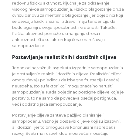
redovnu fizičku aktivnost, ključna je za održavanje
visokog nivoa samopouzdanja. Fizičko blagostanje pruža
čvrstu osnovu za mentalno blagostanje, jer pojedinci koji
se osećaju fizički snažno i zdravo imaju tendenciju da
budu sigurniji u svoje sposobnosti i vrednosti. Takođe,
fizička aktivnost pomaže u smanjenju stresa i
anksioznosti, što su faktori koji često narušavaju
samopouzdanje.
Postavljanje realističnih i dostižnih ciljeva
Jedan od najvažnijih aspekata izgradnje samopouzdanja
je postavljanje realnih i dostižnih ciljeva. Realistični ciljevi
omogućavaju pojedincu da izbegne frustraciju i osećaj
neuspeha, što su faktori koji mogu značajno narušiti
samopouzdanje. Kada pojedinac postigne ciljeve koje je
postavio, to ne samo da povećava osećaj postignuća,
već i dodatno jača samopouzdanje.
Postavljanje ciljeva zahteva pažljivo planiranje i
samoprocenu. Važno je postaviti ciljeve koji su izazovni,
ali dostižni, jer to omogućava kontinuirani napredak i
razvoj. Svaki mali uspeh doprinosi većem osećaju