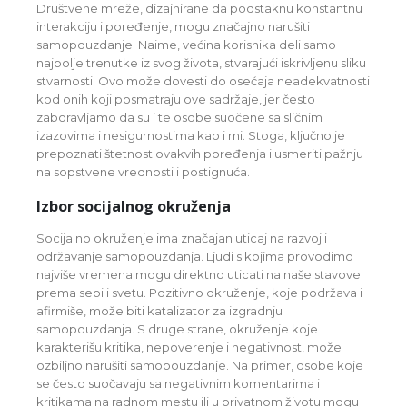
Društvene mreže, dizajnirane da podstaknu konstantnu
interakciju i poređenje, mogu značajno narušiti
samopouzdanje. Naime, većina korisnika deli samo
najbolje trenutke iz svog života, stvarajući iskrivljenu sliku
stvarnosti. Ovo može dovesti do osećaja neadekvatnosti
kod onih koji posmatraju ove sadržaje, jer često
zaboravljamo da su i te osobe suočene sa sličnim
izazovima i nesigurnostima kao i mi. Stoga, ključno je
prepoznati štetnost ovakvih poređenja i usmeriti pažnju
na sopstvene vrednosti i postignuća.
Izbor socijalnog okruženja
Socijalno okruženje ima značajan uticaj na razvoj i
održavanje samopouzdanja. Ljudi s kojima provodimo
najviše vremena mogu direktno uticati na naše stavove
prema sebi i svetu. Pozitivno okruženje, koje podržava i
afirmiše, može biti katalizator za izgradnju
samopouzdanja. S druge strane, okruženje koje
karakterišu kritika, nepoverenje i negativnost, može
ozbiljno narušiti samopouzdanje. Na primer, osobe koje
se često suočavaju sa negativnim komentarima i
kritikama na radnom mestu ili u privatnom životu mogu