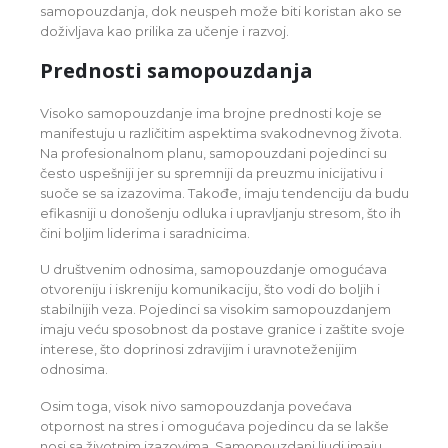
samopouzdanja, dok neuspeh može biti koristan ako se
doživljava kao prilika za učenje i razvoj.
Prednosti samopouzdanja
Visoko samopouzdanje ima brojne prednosti koje se
manifestuju u različitim aspektima svakodnevnog života.
Na profesionalnom planu, samopouzdani pojedinci su
često uspešniji jer su spremniji da preuzmu inicijativu i
suoče se sa izazovima. Takođe, imaju tendenciju da budu
efikasniji u donošenju odluka i upravljanju stresom, što ih
čini boljim liderima i saradnicima.
U društvenim odnosima, samopouzdanje omogućava
otvoreniju i iskreniju komunikaciju, što vodi do boljih i
stabilnijih veza. Pojedinci sa visokim samopouzdanjem
imaju veću sposobnost da postave granice i zaštite svoje
interese, što doprinosi zdravijim i uravnoteženijim
odnosima.
Osim toga, visok nivo samopouzdanja povećava
otpornost na stres i omogućava pojedincu da se lakše
nosi sa životnim izazovima. Samopouzdani ljudi imaju