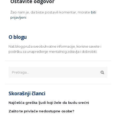
Ostavite odgovor
Žao nam je, da biste postavili komentar, morate
biti
prijavljeni
.
O blogu
Naš blog pruža sveobuhvatne informacije, korisne savete i
podršku za unapređenje mentalnog zdravlja i dobrobiti.
Skorašnji članci
Najčešća greška ljudi koji žele da budu srećni
Zašto te privlače nedostupne osobe?