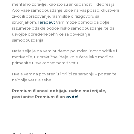
mentalno zdravlje, kao što su anksioznost ili depresija.
Ako Vaše samopouzdanje utiče na Vaš posao, društveni
život ili obrazovanje, razmislite o razgovoru sa
stručnjakom.
Terapeut
Vam može pomoći da bolje
razumete odakle potiče nisko samopouzdanje, te da
usvojite određene tehnike sa povećanje
samopouzdanja.
Naša želja je da Vam budemo pouzdan izvor podrške i
motivacije, uz praktične ideje koje ćete lako moći da
primenite u svakodnevnom životu.
Hvala Vam na poverenju i prilici za saradnju – postanite
najbolja verzija sebe.
Premium članovi dobijaju radne materijale,
postanite Premium član
ovde!