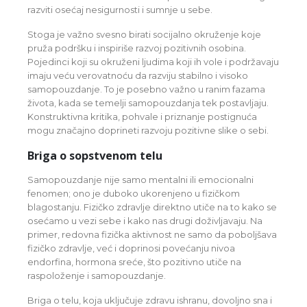
razviti osećaj nesigurnosti i sumnje u sebe.
Stoga je važno svesno birati socijalno okruženje koje
pruža podršku i inspiriše razvoj pozitivnih osobina.
Pojedinci koji su okruženi ljudima koji ih vole i podržavaju
imaju veću verovatnoću da razviju stabilno i visoko
samopouzdanje. To je posebno važno u ranim fazama
života, kada se temelji samopouzdanja tek postavljaju.
Konstruktivna kritika, pohvale i priznanje postignuća
mogu značajno doprineti razvoju pozitivne slike o sebi.
Briga o sopstvenom telu
Samopouzdanje nije samo mentalni ili emocionalni
fenomen; ono je duboko ukorenjeno u fizičkom
blagostanju. Fizičko zdravlje direktno utiče na to kako se
osećamo u vezi sebe i kako nas drugi doživljavaju. Na
primer, redovna fizička aktivnost ne samo da poboljšava
fizičko zdravlje, već i doprinosi povećanju nivoa
endorfina, hormona sreće, što pozitivno utiče na
raspoloženje i samopouzdanje.
Briga o telu, koja uključuje zdravu ishranu, dovoljno sna i