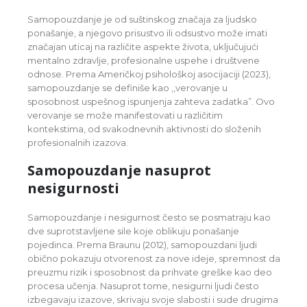
Samopouzdanje je od suštinskog značaja za ljudsko
ponašanje, a njegovo prisustvo ili odsustvo može imati
značajan uticaj na različite aspekte života, uključujući
mentalno zdravlje, profesionalne uspehe i društvene
odnose. Prema Američkoj psihološkoj asocijaciji (2023),
samopouzdanje se definiše kao ,,verovanje u
sposobnost uspešnog ispunjenja zahteva zadatka”. Ovo
verovanje se može manifestovati u različitim
kontekstima, od svakodnevnih aktivnosti do složenih
profesionalnih izazova.
Samopouzdanje nasuprot
nesigurnosti
Samopouzdanje i nesigurnost često se posmatraju kao
dve suprotstavljene sile koje oblikuju ponašanje
pojedinca. Prema Braunu (2012), samopouzdani ljudi
obično pokazuju otvorenost za nove ideje, spremnost da
preuzmu rizik i sposobnost da prihvate greške kao deo
procesa učenja. Nasuprot tome, nesigurni ljudi često
izbegavaju izazove, skrivaju svoje slabosti i sude drugima