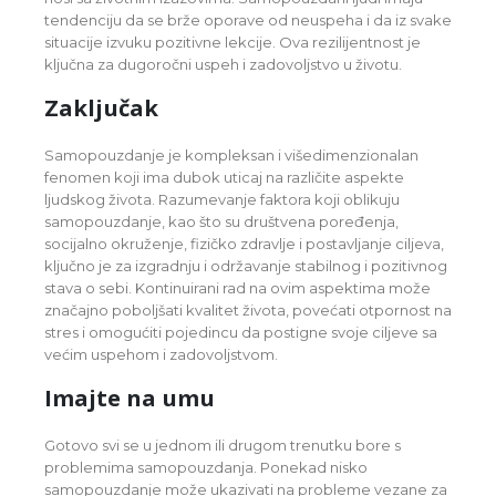
tendenciju da se brže oporave od neuspeha i da iz svake
situacije izvuku pozitivne lekcije. Ova rezilijentnost je
ključna za dugoročni uspeh i zadovoljstvo u životu.
Zaključak
Samopouzdanje je kompleksan i višedimenzionalan
fenomen koji ima dubok uticaj na različite aspekte
ljudskog života. Razumevanje faktora koji oblikuju
samopouzdanje, kao što su društvena poređenja,
socijalno okruženje, fizičko zdravlje i postavljanje ciljeva,
ključno je za izgradnju i održavanje stabilnog i pozitivnog
stava o sebi. Kontinuirani rad na ovim aspektima može
značajno poboljšati kvalitet života, povećati otpornost na
stres i omogućiti pojedincu da postigne svoje ciljeve sa
većim uspehom i zadovoljstvom.
Imajte na umu
Gotovo svi se u jednom ili drugom trenutku bore s
problemima samopouzdanja. Ponekad nisko
samopouzdanje može ukazivati na probleme vezane za