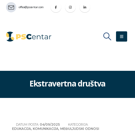
office@pscentar.com
Ekstravertna društva
DATUM POSTA:
04/09/2025
KATEGORIJA:
EDUKACIJA
,
KOMUNIKACIJA
,
MEĐULJUDSKI ODNOSI