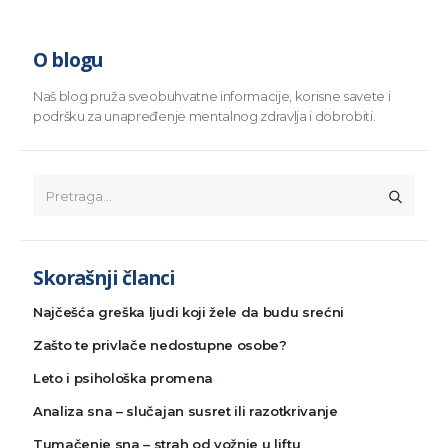
O blogu
Naš blog pruža sveobuhvatne informacije, korisne savete i
podršku za unapređenje mentalnog zdravlja i dobrobiti.
Skorašnji članci
Najčešća greška ljudi koji žele da budu srećni
Zašto te privlače nedostupne osobe?
Leto i psihološka promena
Analiza sna – slučajan susret ili razotkrivanje
Tumačenje sna – strah od vožnje u liftu