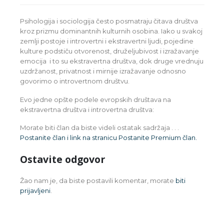
Psihologija i sociologija često posmatraju čitava društva
kroz prizmu dominantnih kulturnih osobina. Iako u svakoj
zemlji postoje i introvertni i ekstravertni ljudi, pojedine
kulture podstiču otvorenost, druželjubivost i izražavanje
emocija i to su ekstravertna društva, dok druge vrednuju
uzdržanost, privatnost i mirnije izražavanje odnosno
govorimo o introvertnom društvu.
Evo jedne opšte podele evropskih društava na
ekstravertna društva i introvertna društva:
Morate biti član da biste videli ostatak sadržaja .
. .
Postanite član i link na stranicu Postanite Premium član.
Ostavite odgovor
Žao nam je, da biste postavili komentar, morate
biti
prijavljeni
.