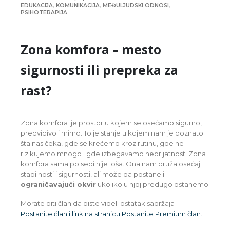
EDUKACIJA
,
KOMUNIKACIJA
,
MEĐULJUDSKI ODNOSI
,
PSIHOTERAPIJA
Zona komfora – mesto
sigurnosti ili prepreka za
rast?
Zona komfora je prostor u kojem se osećamo sigurno,
predvidivo i mirno. To je stanje u kojem nam je poznato
šta nas čeka, gde se krećemo kroz rutinu, gde ne
rizikujemo mnogo i gde izbegavamo neprijatnost. Zona
komfora sama po sebi nije loša. Ona nam pruža osećaj
stabilnosti i sigurnosti, ali može da postane i
ograničavajući okvir
ukoliko u njoj predugo ostanemo.
Morate biti član da biste videli ostatak sadržaja .
. .
Postanite član i link na stranicu Postanite Premium član.