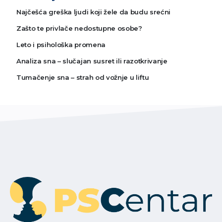
Najčešća greška ljudi koji žele da budu srećni
Zašto te privlače nedostupne osobe?
Leto i psihološka promena
Analiza sna – slučajan susret ili razotkrivanje
Tumačenje sna – strah od vožnje u liftu