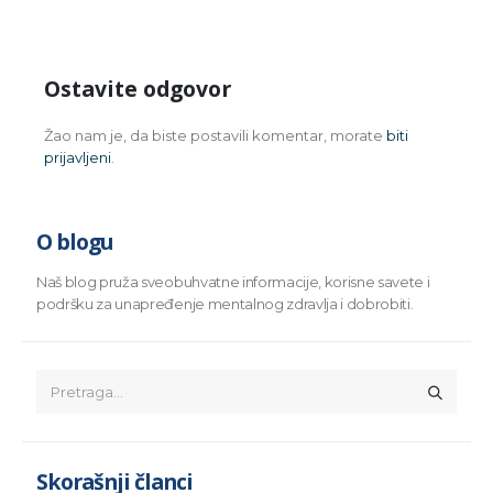
Ostavite odgovor
Žao nam je, da biste postavili komentar, morate
biti
prijavljeni
.
O blogu
Naš blog pruža sveobuhvatne informacije, korisne savete i
podršku za unapređenje mentalnog zdravlja i dobrobiti.
Skorašnji članci